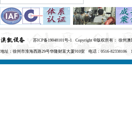
苏ICP备19048101号-1
Copyright
版权所有：
徐州澳
地址：徐州市淮海西路29号华隆财富大厦910室 电话：0516-82338106