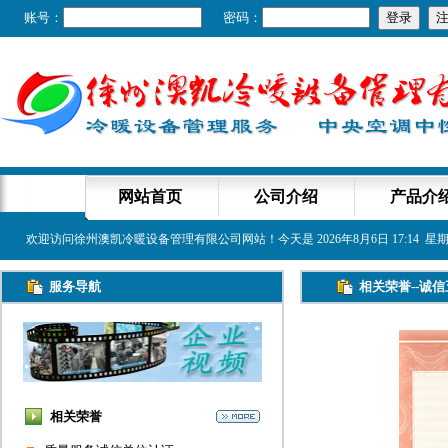
账号：
密码：
网站首页
公司介绍
产品介
欢迎访问徐州澳凯冷暖设备管理有限公司网站！今天是
2026年8月6日 17:14
服务导航
相关荣誉--诚
相关荣誉