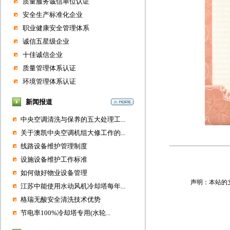
质量服务诚信单位认证
安全生产标准化企业
职业健康安全管理体系
诚信五星级企业
十佳诚信企业
质量管理体系认证
环境管理体系认证
新闻报道
中央空调清洗与保养的五大处理工...
关于澳凯中央空调机组大修工作的...
线路设备维护管理制度
设施设备维护工作标准
如何做好物业设备管理
声明：本站的
江苏中能使用水动风机冷却塔每年...
格瑞无酸安全清洗技术优势
节电率100%冷却塔专用(水轮...